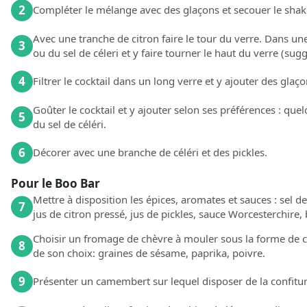
2
Compléter le mélange avec des glaçons et secouer le shake
Avec une tranche de citron faire le tour du verre. Dans 
3
ou du sel de céleri et y faire tourner le haut du verre (sugg
4
Filtrer le cocktail dans un long verre et y ajouter des glaço
Goûter le cocktail et y ajouter selon ses préférences : qu
5
du sel de céléri.
6
Décorer avec une branche de céléri et des pickles.
Pour le Boo Bar
Mettre à disposition les épices, aromates et sauces : sel d
7
jus de citron pressé, jus de pickles, sauce Worcesterchire, 
Choisir un fromage de chèvre à mouler sous la forme de ci
8
de son choix: graines de sésame, paprika, poivre.
9
Présenter un camembert sur lequel disposer de la confitu