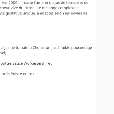
nnées 2000, il marie l'umami du jus de tomate et de
aîcheur vive du citron. Ce mélange complexe et
nce gustative unique, à adapter selon les envies de
cl
Jus de tomate :
(Choisir un jus à faible poucentage
sel)
gouttes
Sauce Worcestershire :
pincée
Poivre noire :