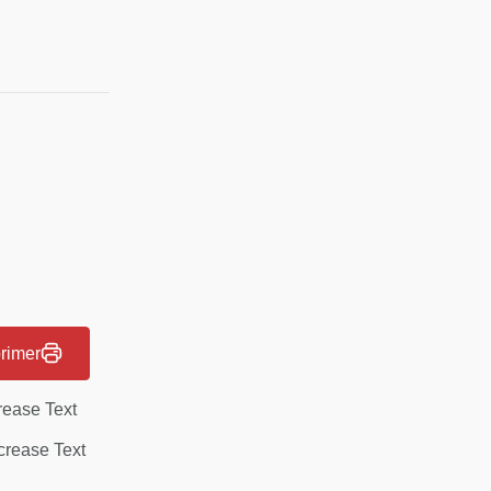
rimer
rease Text
rease Text