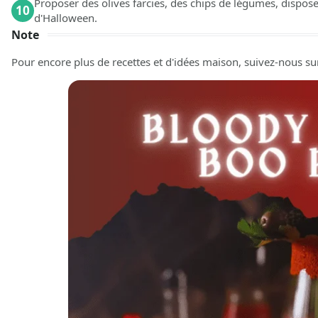
Proposer des olives farcies, des chips de légumes, dispose
10
d'Halloween.
Note
Pour encore plus de recettes et d'idées maison, suivez-nous su