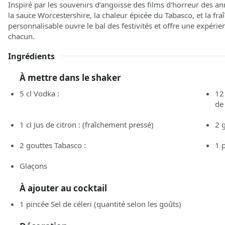
Inspiré par les souvenirs d’angoisse des films d'horreur des a
la sauce Worcestershire, la chaleur épicée du Tabasco, et la fr
personnalisable ouvre le bal des festivités et offre une expérie
chacun.
Ingrédients
À mettre dans le shaker
5
cl
Vodka :
12
de 
1
cl
Jus de citron :
(fraîchement pressé)
2
2
gouttes
Tabasco :
1
Glaçons
À ajouter au cocktail
1
pincée
Sel de céleri
(quantité selon les goûts)