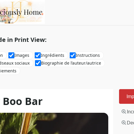
de in Print View:
on
Images
Ingrédients
Instructions
réseaux sociaux
Biographie de l’auteur/autrice
ciements
 Boo Bar
Imp
Inc
Dec