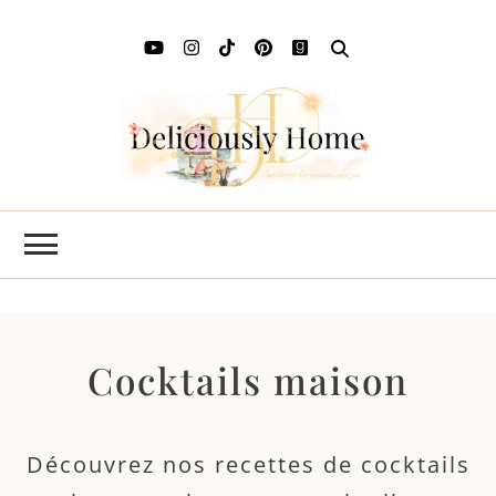
Deli
L'art de
savourer
Ho
les saisons
chez soi
Cocktails maison
Découvrez nos recettes de cocktails