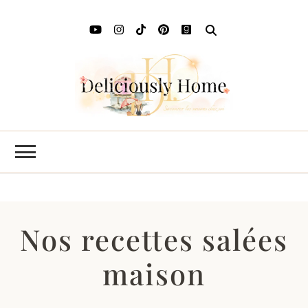
Deli
L'art de
savourer
Ho
les saisons
chez soi
Nos recettes salées
maison