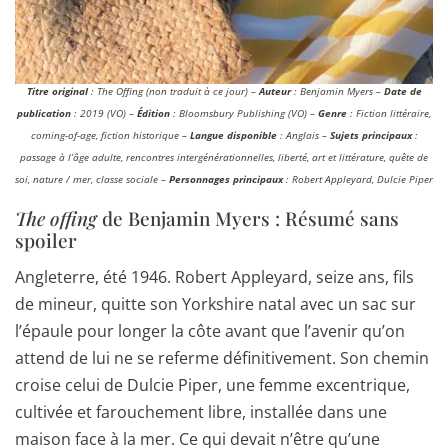
Titre original
: The Offing (non traduit à ce jour) –
Auteur
: Benjamin Myers –
Date de
publication
: 2019 (VO) –
Édition
: Bloomsbury Publishing (VO) –
Genre
: Fiction littéraire,
coming-of-age, fiction historique –
Langue disponible
: Anglais –
Sujets principaux
:
passage à l’âge adulte, rencontres intergénérationnelles, liberté, art et littérature, quête de
soi, nature / mer, classe sociale –
Personnages principaux
: Robert Appleyard, Dulcie Piper
The offing
de Benjamin Myers : Résumé sans
spoiler
Angleterre, été 1946. Robert Appleyard, seize ans, fils
de mineur, quitte son Yorkshire natal avec un sac sur
l’épaule pour longer la côte avant que l’avenir qu’on
attend de lui ne se referme définitivement. Son chemin
croise celui de Dulcie Piper, une femme excentrique,
cultivée et farouchement libre, installée dans une
maison face à la mer. Ce qui devait n’être qu’une