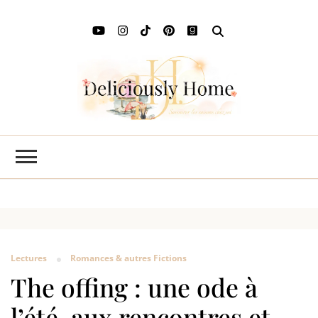
Deli
L'art de
savourer
Ho
les saisons
chez soi
Lectures
Romances & autres Fictions
The offing : une ode à
l’été, aux rencontres et