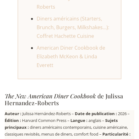
Roberts
Diners américains (Starters,
Brunch, Burgers, Milkshakes…):
Coffret Hachette Cuisine
American Diner Cookbook de
Elizabeth McKeon & Linda
Everett
The New American Diner Cookbook
de Julissa
Hernandez-Roberts
Auteur :
Julissa Hernández-Roberts –
Date de publication :
2026 –
Édition :
Harvard Common Press –
Langue :
anglais –
Sujets
principaux :
diners américains contemporains, cuisine américaine,
classiques revisités, menus de diners, comfort food –
Particularité :