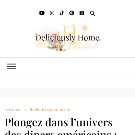
Deli
L'art de
savourer
Ho
les saisons
chez soi
Lectures
Bibliothèque culinaire
Plongez dans l’univers
des diners américains :