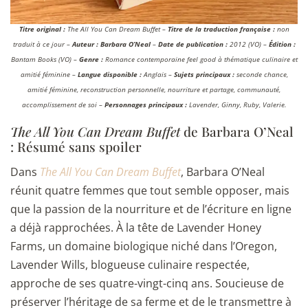
Titre original :
The All You Can Dream Buffet
–
Titre de la traduction française :
non
traduit à ce jour –
Auteur :
Barbara O’Neal
–
Date de publication :
2012 (VO) –
Édition :
Bantam Books (VO) –
Genre :
Romance contemporaine feel good à thématique culinaire et
amitié féminine –
Langue disponible :
Anglais –
Sujets principaux :
seconde chance,
amitié féminine, reconstruction personnelle, nourriture et partage, communauté,
accomplissement de soi –
Personnages principaux :
Lavender, Ginny, Ruby, Valerie.
The All You Can Dream Buffet
de Barbara O’Neal
: Résumé sans spoiler
Dans
The All You Can Dream Buffet
, Barbara O’Neal
réunit quatre femmes que tout semble opposer, mais
que la passion de la nourriture et de l’écriture en ligne
a déjà rapprochées. À la tête de Lavender Honey
Farms, un domaine biologique niché dans l’Oregon,
Lavender Wills, blogueuse culinaire respectée,
approche de ses quatre-vingt-cinq ans. Soucieuse de
préserver l’héritage de sa ferme et de le transmettre à