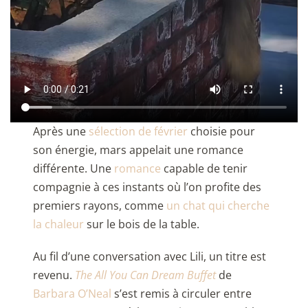
Après une
sélection de février
choisie pour
son énergie, mars appelait une romance
différente. Une
romance
capable de tenir
compagnie à ces instants où l’on profite des
premiers rayons, comme
un chat qui cherche
la chaleur
sur le bois de la table.
Au fil d’une conversation avec Lili, un titre est
revenu.
The All You Can Dream Buffet
de
Barbara O’Neal
s’est remis à circuler entre