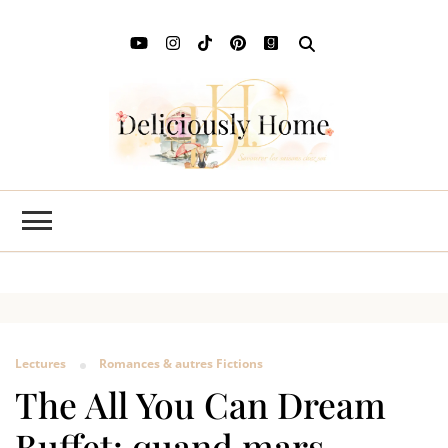
Deli
L'art de
savourer
Ho
les saisons
chez soi
Lectures
Romances & autres Fictions
The All You Can Dream
Buffet: quand mars