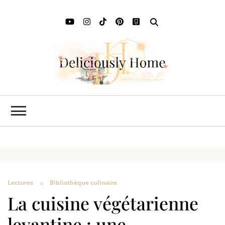
Deli
L'art de
savourer
Ho
les saisons
chez soi
Lectures
Bibliothèque culinaire
La cuisine végétarienne
levantine : une