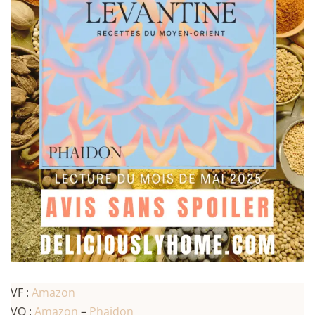
VF :
Amazon
VO :
Amazon
–
Phaidon