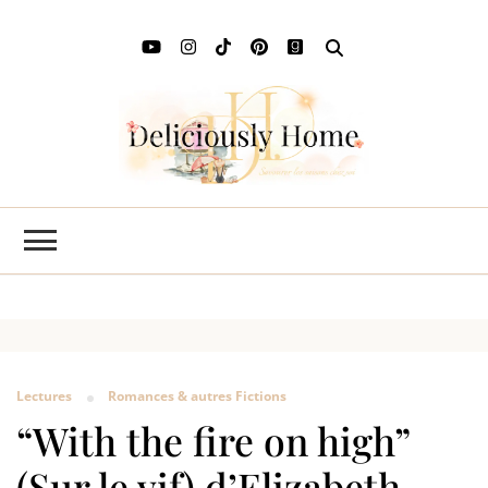
Deli
L'art de
savourer
Ho
les saisons
chez soi
Lectures
Romances & autres Fictions
“With the fire on high”
(Sur le vif) d’Elizabeth