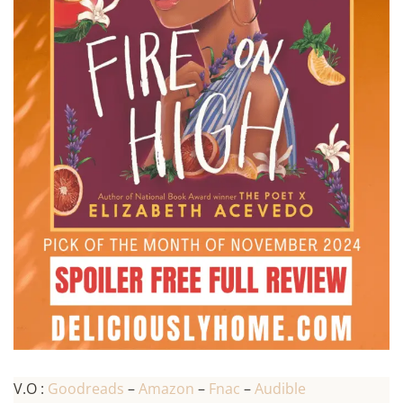
V.O :
Goodreads
–
Amazon
–
Fnac
–
Audible