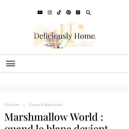
Deli
L'art de
savourer
Ho
les saisons
chez soi
Chez-Soi
Carnet d'idées déco
Marshmallow World :
quand le blanc devient