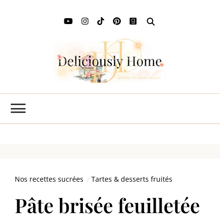
Deli
L'art de
savourer
Ho
les saisons
chez soi
Nos recettes sucrées
Tartes & desserts fruités
Pâte brisée feuilletée