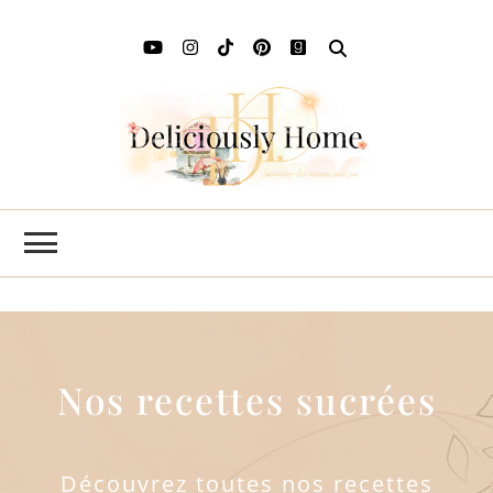
Deli
L'art de
savourer
Ho
les saisons
chez soi
Nos recettes sucrées
Découvrez toutes nos recettes