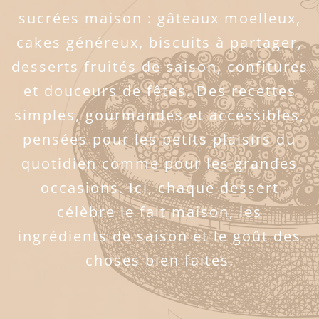
sucrées maison : gâteaux moelleux,
cakes généreux, biscuits à partager,
desserts fruités de saison, confitures
et douceurs de fêtes. Des recettes
simples, gourmandes et accessibles,
pensées pour les petits plaisirs du
quotidien comme pour les grandes
occasions. Ici, chaque dessert
célèbre le fait maison, les
ingrédients de saison et le goût des
choses bien faites.