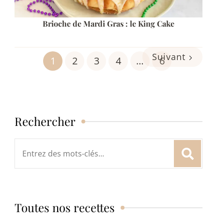
Brioche de Mardi Gras : le King Cake
Suivant
1
2
3
4
…
6
Rechercher
Rechercher
:
Toutes nos recettes