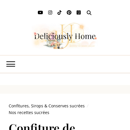
Deli
L'art de
savourer
Ho
les saisons
chez soi
Confitures, Sirops & Conserves sucrées
Nos recettes sucrées
Confiture de