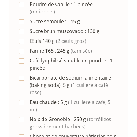
Poudre de vanille :
1
pincée
(optionnel)
Sucre semoule :
145
g
Sucre brun muscovado :
130
g
Œufs
140
g
(2 œufs gros)
Farine T65 :
245
g
(tamisée)
Café lyophilisé soluble en poudre :
1
pincée
Bicarbonate de sodium alimentaire
(baking soda):
5
g
(1 cuillère à café
rase)
Eau chaude :
5
g
(1 cuillère à café, 5
ml)
Noix de Grenoble :
250
g
(torréfiées
grossièrement hachées)
Chocolat de couverture pâtissier noir