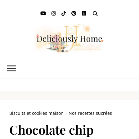
Deli
L'art de
savourer
Ho
les saisons
chez soi
Biscuits et cookies maison
Nos recettes sucrées
Chocolate chip