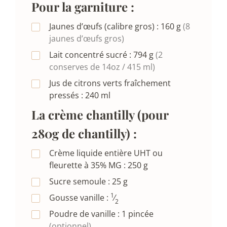
Pour la garniture :
Jaunes d’œufs (calibre gros) :
160
g
(8
jaunes d’œufs gros)
Lait concentré sucré :
794
g
(2
conserves de 14oz / 415 ml)
Jus de citrons verts fraîchement
pressés :
240
ml
La crème chantilly (pour
280g de chantilly) :
Crème liquide entière UHT ou
fleurette à 35% MG :
250
g
Sucre semoule :
25
g
1
Gousse vanille :
⁄
2
Poudre de vanille :
1
pincée
(optionnel)