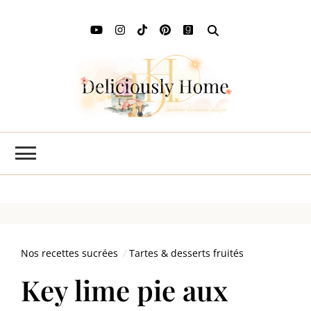
Deli
L'art de
savourer
Ho
les saisons
chez soi
Nos recettes sucrées
Tartes & desserts fruités
Key lime pie aux