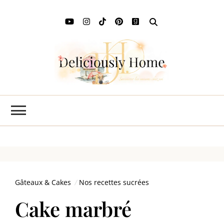
Deli
L'art de
savourer
Ho
les saisons
chez soi
Gâteaux & Cakes
Nos recettes sucrées
Cake marbré