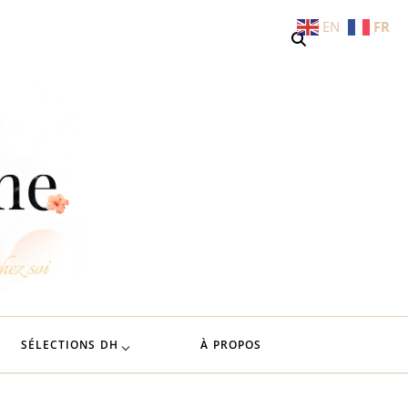
EN
FR
Deliciously
L'art de savourer les saisons chez soi
Home
SÉLECTIONS DH
À PROPOS