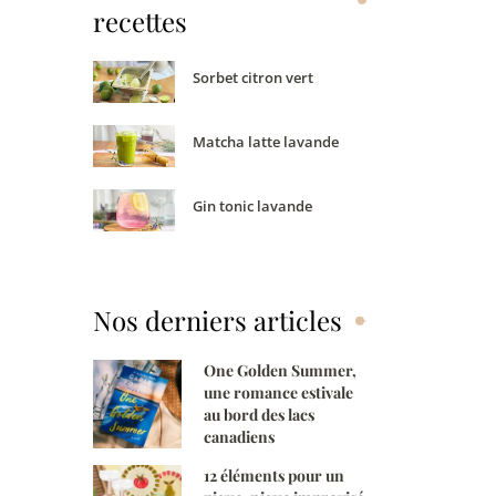
s
recettes
n
Sorbet citron vert
o
s
Matcha latte lavande
r
e
Gin tonic lavande
c
e
t
t
Nos derniers articles
e
One Golden Summer,
s
une romance estivale
au bord des lacs
canadiens
12 éléments pour un