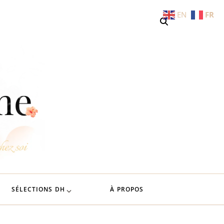
EN
FR
Deliciously
L'art de savourer les saisons chez soi
Home
SÉLECTIONS DH
À PROPOS