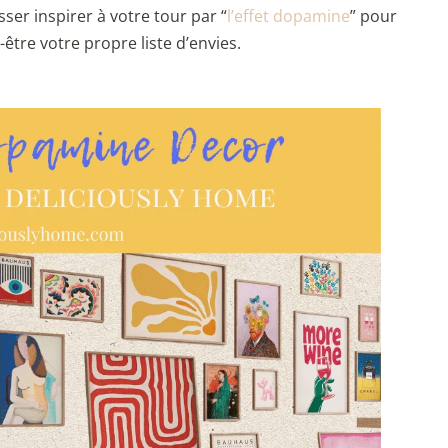
sser inspirer à votre tour par “
l’effet dopamine
” pour
être votre propre liste d’envies.