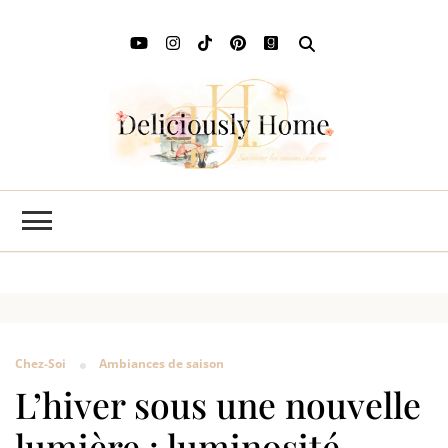
Deli
L'art de
savourer
Ho
les saisons
chez soi
Chez-Soi
Ambiances de saison
L’hiver sous une nouvelle
lumière : luminosité