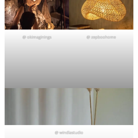
@
okimaginings
@
zepboohome
@
windlastudio