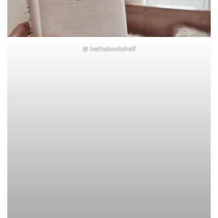
@
bethsbookshelf