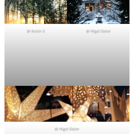
@
Robin S
@
Nigel Slater
@
Nigel Slater