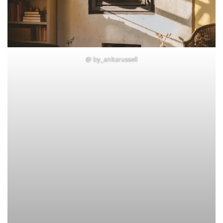
@
by_anitarussell