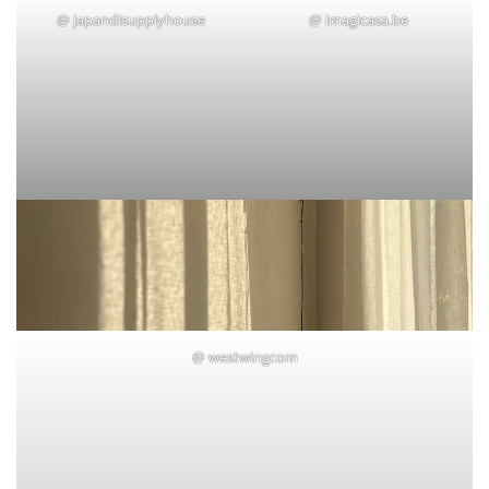
@
japandisupplyhouse
@
imagicasa.be
@
westwingcom