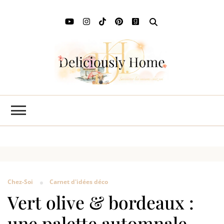
Deli
L'art de
savourer
Ho
les saisons
chez soi
Chez-Soi
Carnet d'idées déco
Vert olive & bordeaux :
une palette automnale