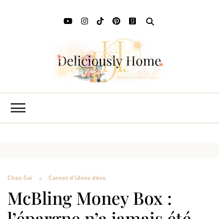
Deli
L'art de
savourer
Ho
les saisons
chez soi
Chez-Soi
Carnet d'idées déco
McBling Money Box :
l’épargne n’a jamais été