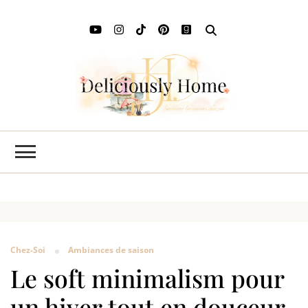
Deli
L'art de
savourer
Ho
les saisons
chez soi
Chez-Soi
Ambiances de saison
Le soft minimalism pour
un hiver tout en douceur