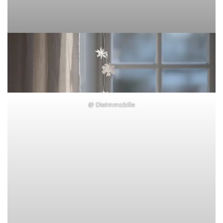
@
DieImmobilie