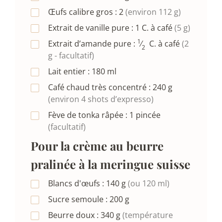
Œufs calibre gros :
2
(environ 112 g)
Extrait de vanille pure :
1
C. à café
(5 g)
1
Extrait d’amande pure :
⁄
C. à café
(2
2
g - facultatif)
Lait entier :
180
ml
Café chaud très concentré :
240
g
(environ 4 shots d’expresso)
Fève de tonka râpée :
1
pincée
(facultatif)
Pour la crème au beurre
pralinée à la meringue suisse
Blancs d'œufs :
140
g
(ou 120 ml)
Sucre semoule :
200
g
Beurre doux :
340
g
(température