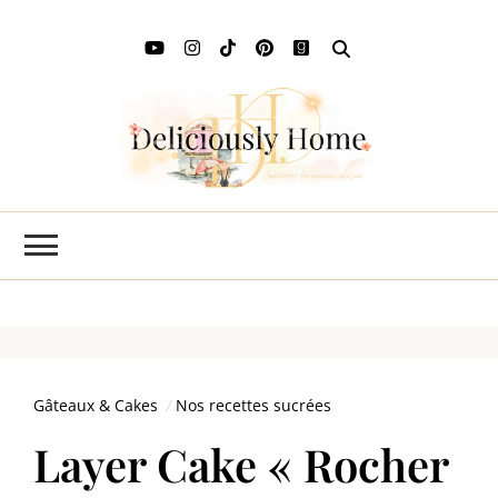
Deli
L'art de
savourer
Ho
les saisons
chez soi
Gâteaux & Cakes
Nos recettes sucrées
Layer Cake « Rocher