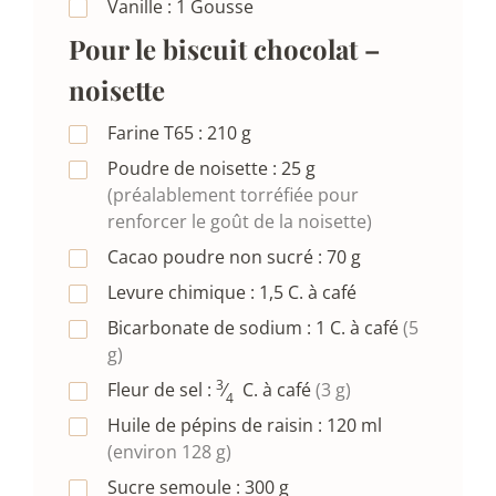
Vanille :
1
Gousse
Pour le biscuit chocolat –
noisette
Farine T65 :
210
g
Poudre de noisette :
25
g
(préalablement torréfiée pour
renforcer le goût de la noisette)
Cacao poudre non sucré :
70
g
Levure chimique :
1,5
C. à café
Bicarbonate de sodium :
1
C. à café
(5
g)
3
Fleur de sel :
⁄
C. à café
(3 g)
4
Huile de pépins de raisin :
120
ml
(environ 128 g)
Sucre semoule :
300
g