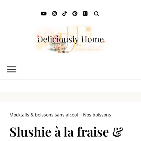
Deli
L'art de
savourer
Ho
les saisons
chez soi
Mocktails & boissons sans alcool
Nos boissons
Slushie à la fraise &