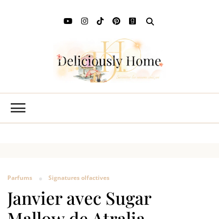
Deli
L'art de
savourer
Ho
les saisons
chez soi
Parfums
Signatures olfactives
Janvier avec Sugar
Mallow de Atralia