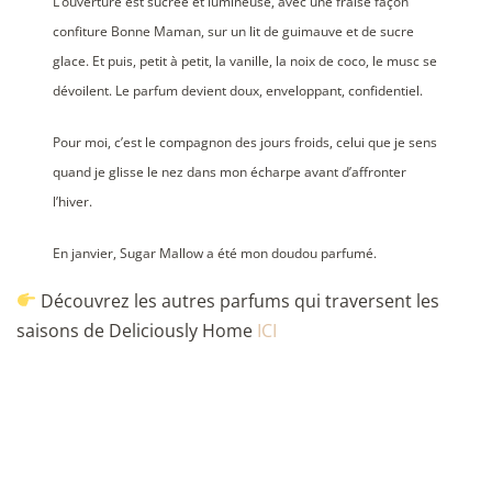
L’ouverture est sucrée et lumineuse, avec une fraise façon
confiture Bonne Maman, sur un lit de guimauve et de sucre
glace. Et puis, petit à petit, la vanille, la noix de coco, le musc se
dévoilent. Le parfum devient doux, enveloppant, confidentiel.
Pour moi, c’est le compagnon des jours froids, celui que je sens
quand je glisse le nez dans mon écharpe avant d’affronter
l’hiver.
En janvier, Sugar Mallow a été mon doudou parfumé.
Découvrez les autres parfums qui traversent les
saisons de Deliciously Home
ICI
Post